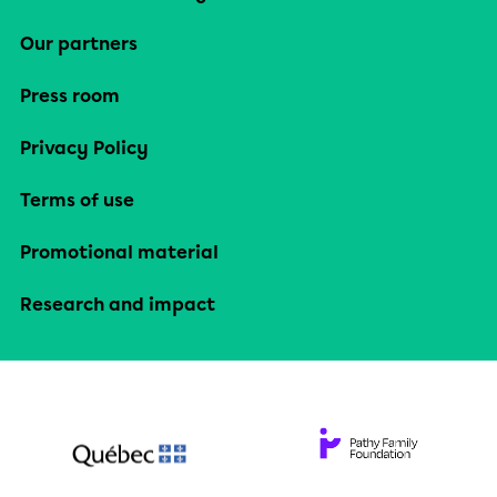
Our partners
Press room
Privacy Policy
Terms of use
Promotional material
Research and impact