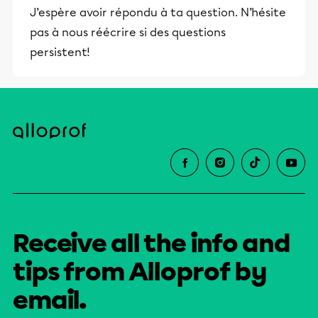
J’espère avoir répondu à ta question. N’hésite
et leurs parents dans la réussite
pas à nous réécrire si des questions
éducative.
persistent!
Receive all the info and
tips from Alloprof by
email.