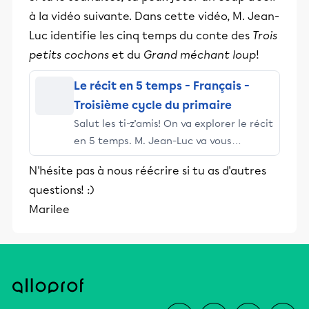
et leurs parents dans la réussite
à la vidéo suivante. Dans cette vidéo, M. Jean-
éducative.
Luc identifie les cinq temps du conte des
Trois
petits cochons
et du
Grand méchant loup
!
Le récit en 5 temps - Français -
Troisième cycle du primaire
Salut les ti-z’amis! On va explorer le récit
en 5 temps. M. Jean-Luc va vous
raconter l’histoire de trois petits
N'hésite pas à nous réécrire si tu as d'autres
cochons et du grand méchant loup! Mais
questions! :)
non! Mais non! Ne partez pas! En fait, on
Marilee
va s’amuser dans l’univers des contes
déroutés ET identifier les 5 temps! Pour
plus d'informations, clique ici.