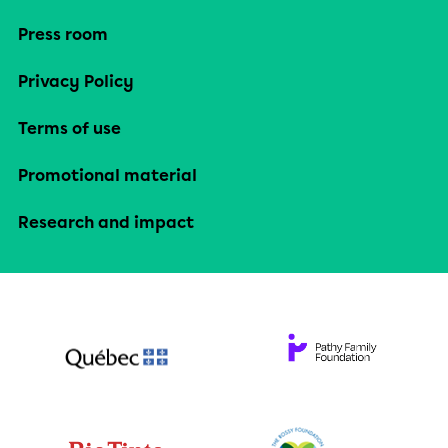
Press room
Privacy Policy
Terms of use
Promotional material
Research and impact