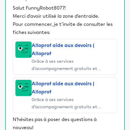
Salut FunnyRobot8077!
Merci d'avoir utilisé la zone d'entraide.
Pour commencer, je t'invite de consulter les
fiches suivantes:
Alloprof aide aux devoirs |
Alloprof
Grâce à ses services
d’accompagnement gratuits et
stimulants, Alloprof engage les élèves
et leurs parents dans la réussite
Alloprof aide aux devoirs |
éducative.
Alloprof
Grâce à ses services
d’accompagnement gratuits et
stimulants, Alloprof engage les élèves
N'hésites pas à poser des questions à
et leurs parents dans la réussite
nouveau!
éducative.