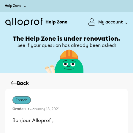
Help Zone
Help Zone
My account
The Help Zone is under renovation.
See if your question has already been asked!
Back
French
Grade 4
• January 18, 2024
Bonjour Alloprof ,