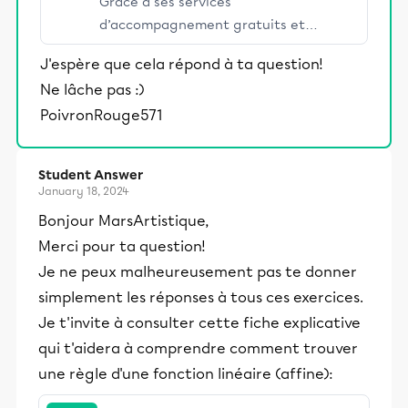
Grâce à ses services
d’accompagnement gratuits et
stimulants, Alloprof engage les élèves
J'espère que cela répond à ta question!
et leurs parents dans la réussite
Ne lâche pas :)
éducative.
PoivronRouge571
Student Answer
January 18, 2024
Bonjour MarsArtistique,
Merci pour ta question!
Je ne peux malheureusement pas te donner
simplement les réponses à tous ces exercices.
Je t'invite à consulter cette fiche explicative
qui t'aidera à comprendre comment trouver
une règle d'une fonction linéaire (affine):