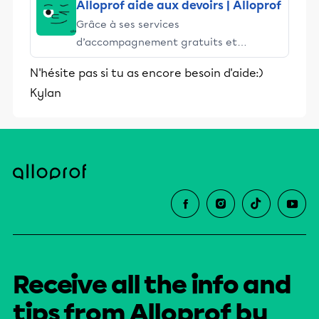
Alloprof aide aux devoirs | Alloprof
Grâce à ses services
d’accompagnement gratuits et
stimulants, Alloprof engage les élèves
N'hésite pas si tu as encore besoin d'aide:)
et leurs parents dans la réussite
Kylan
éducative.
Receive all the info and
tips from Alloprof by