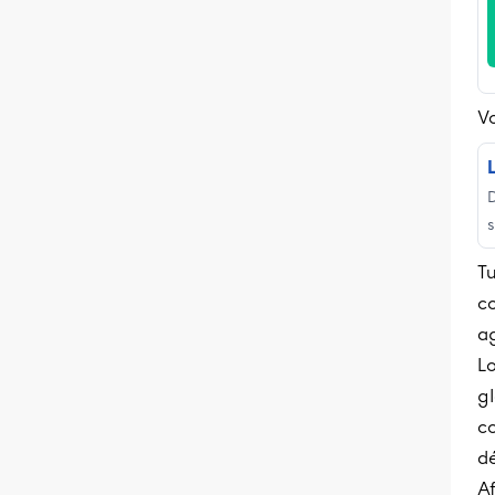
Vo
T
c
ag
L
g
co
dé
Af