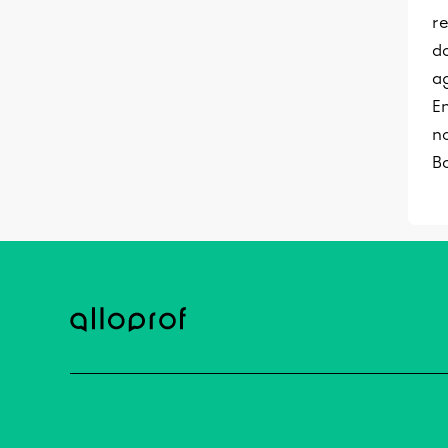
re
d
ag
En
no
B