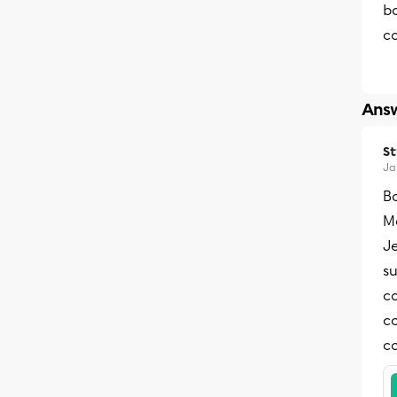
bo
c
Answ
S
Ja
B
M
Je
su
co
co
co