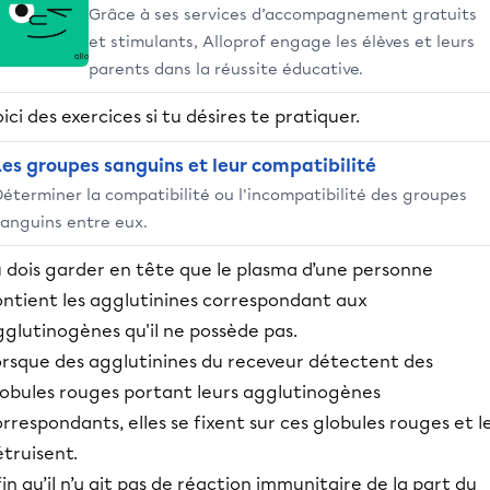
Grâce à ses services d’accompagnement gratuits
et stimulants, Alloprof engage les élèves et leurs
parents dans la réussite éducative.
ici des exercices si tu désires te pratiquer.
Les groupes sanguins et leur compatibilité
Déterminer la compatibilité ou l'incompatibilité des groupes
sanguins entre eux.
u dois garder en tête que le plasma d’une personne
ontient les agglutinines correspondant aux
glutinogènes qu'il ne possède pas.
orsque des agglutinines du receveur détectent des
lobules rouges portant leurs agglutinogènes
rrespondants, elles se fixent sur ces globules rouges et l
truisent.
in qu’il n’y ait pas de réaction immunitaire de la part du