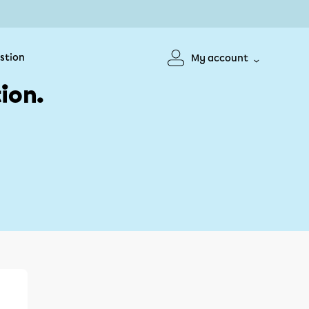
stion
My account
ion.