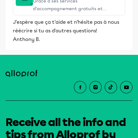
Grâce à ses services
d’accompagnement gratuits et
stimulants, Alloprof engage les élèves
J'espère que ça t'aide et n'hésite pas à nous
et leurs parents dans la réussite
réécrire si tu as d'autres questions!
éducative.
Anthony B.
Receive all the info and
tips from Alloprof by