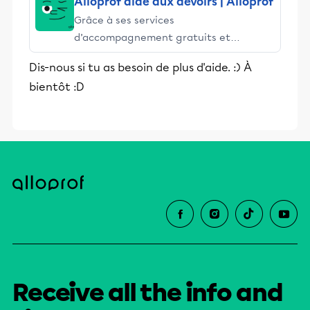
Alloprof aide aux devoirs | Alloprof
Grâce à ses services
d’accompagnement gratuits et
stimulants, Alloprof engage les élèves
Dis-nous si tu as besoin de plus d'aide. :) À
et leurs parents dans la réussite
bientôt :D
éducative.
Receive all the info and