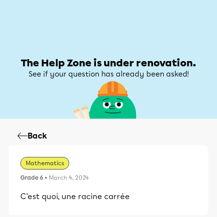
Help Zone
Help Zone
My account
The Help Zone is under renovation.
See if your question has already been asked!
Back
Mathematics
Grade 6
• March 4, 2024
C'est quoi, une racine carrée