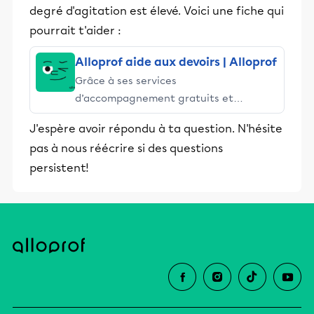
degré d'agitation est élevé. Voici une fiche qui
pourrait t'aider :
Alloprof aide aux devoirs | Alloprof
Grâce à ses services
d’accompagnement gratuits et
stimulants, Alloprof engage les élèves
J'espère avoir répondu à ta question. N'hésite
et leurs parents dans la réussite
pas à nous réécrire si des questions
éducative.
persistent!