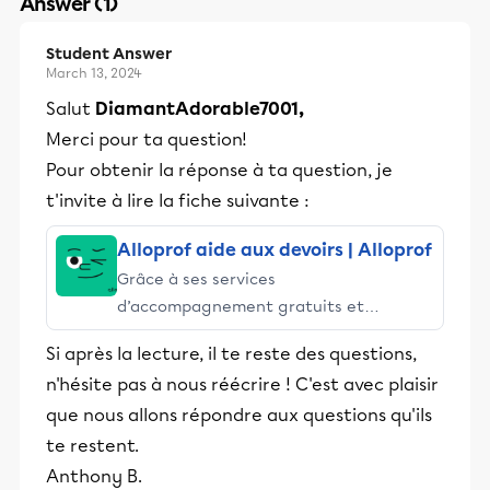
Answer (1)
Student Answer
March 13, 2024
Salut
DiamantAdorable7001,
Merci pour ta question!
Pour obtenir la réponse à ta question, je
t'invite à lire la fiche suivante :
Alloprof aide aux devoirs | Alloprof
Grâce à ses services
d’accompagnement gratuits et
stimulants, Alloprof engage les élèves
Si après la lecture, il te reste des questions,
et leurs parents dans la réussite
n'hésite pas à nous réécrire ! C'est avec plaisir
éducative.
que nous allons répondre aux questions qu'ils
te restent.
Anthony B.