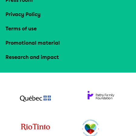
Press room
Privacy Policy
Terms of use
Promotional material
Research and impact