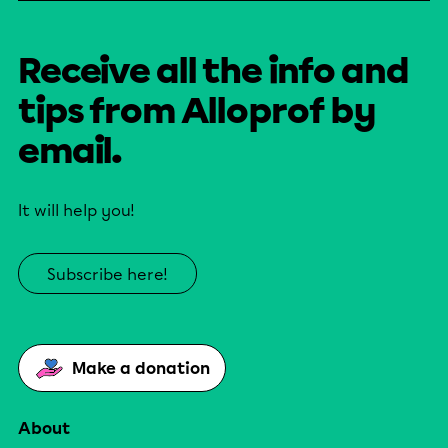
Receive all the info and
tips from Alloprof by
email.
It will help you!
Subscribe here!
Make a donation
About