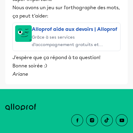
Nous avons un jeu sur l'orthographe des mots,
ça peut t'aider:
Alloprof aide aux devoirs | Alloprof
Grâce à ses services
d’accompagnement gratuits et
stimulants, Alloprof engage les élèves
J'espère que ça répond à ta question!
et leurs parents dans la réussite
Bonne soirée :)
éducative.
Ariane