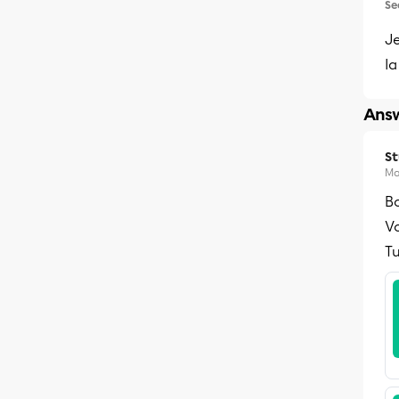
Se
Je
l
Answ
S
Ma
Bo
Vo
Tu