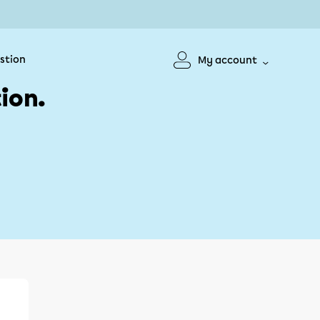
stion
My account
ion.