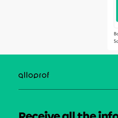
Bo
S
Receive all the inf