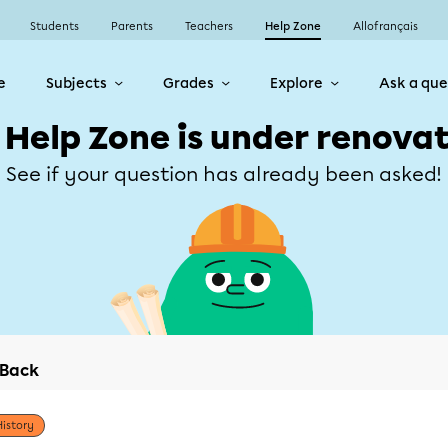
Students
Parents
Teachers
Help Zone
Allofrançais
e
Subjects
Grades
Explore
Ask a que
 Help Zone is under renovat
See if your question has already been asked!
Back
History