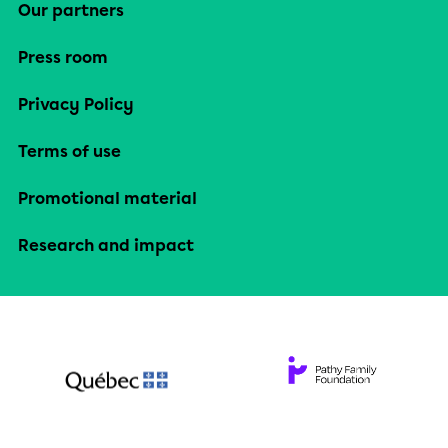
Our partners
Press room
Privacy Policy
Terms of use
Promotional material
Research and impact