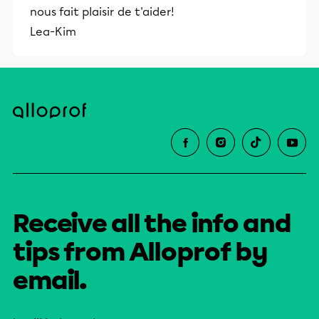
nous fait plaisir de t'aider!
Lea-Kim
Receive all the info and
tips from Alloprof by
email.