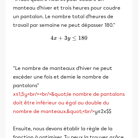
manteau d'hiver et trois heures pour coudre
un pantalon. Le nombre total d'heures de
travail par semaine ne peut dépasser 180."
4
+
3
4x + 3y ≤ 180
≤
180
x
y
"Le nombre de manteaux d'hiver ne peut
excéder une fois et demie le nombre de
pantalons"
x≤1,5y<br/><br/>&quot;le nombre de pantalons
doit être inférieur ou égal au double du
nombre de manteaux.&quot;<br/>
y≤2x$$
Ensuite, nous devons établir la règle de la
fonction à optimiser. Tu peux la trouver grâce