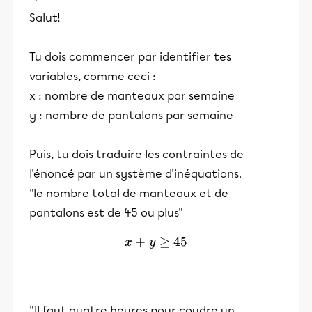
Salut!
Tu dois commencer par identifier tes
variables, comme ceci :
x : nombre de manteaux par semaine
y : nombre de pantalons par semaine
Puis, tu dois traduire les contraintes de
l'énoncé par un système d'inéquations.
"le nombre total de manteaux et de
pantalons est de 45 ou plus"
+
x + y ≥ 45
≥
45
x
y
"Il faut quatre heures pour coudre un