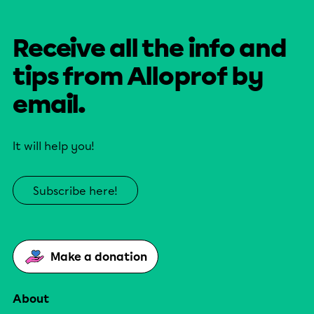
Receive all the info and
tips from Alloprof by
email.
It will help you!
Subscribe here!
Make a donation
About