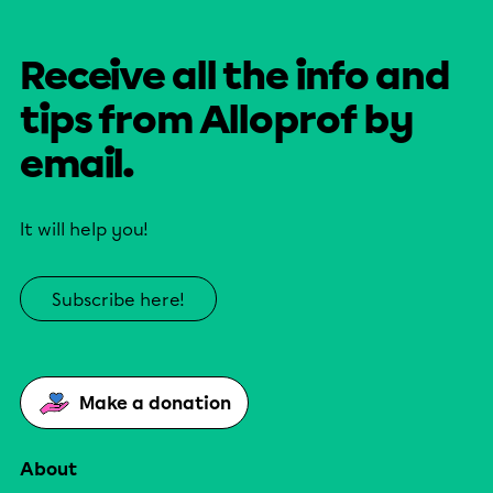
Receive all the info and
tips from Alloprof by
email.
It will help you!
Subscribe here!
Make a donation
About