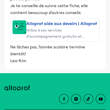
Je te conseille de suivre cette fiche, elle
contient beaucoup d'autres conseils:
Alloprof aide aux devoirs | Alloprof
Grâce à ses services
d’accompagnement gratuits et
stimulants, Alloprof engage les élèves
Ne lâches pas, l'année scolaire termine
et leurs parents dans la réussite
bientôt!
éducative.
Lea-Kim