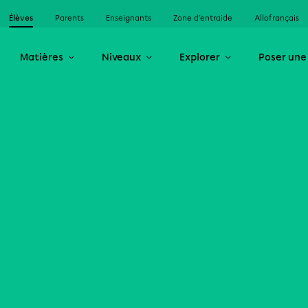
Élèves
Parents
Enseignants
Zone d’entraide
Allofrançais
Matières
Niveaux
Explorer
Poser une