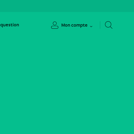
 question
Mon compte