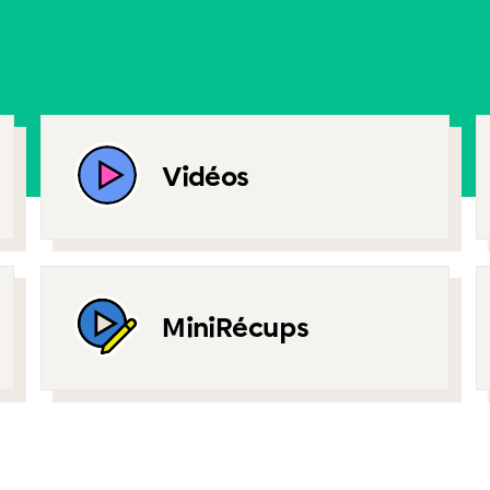
Vidéos
MiniRécups