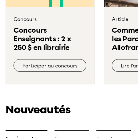
Concours
Article
Concours
Commen
Enseignants : 2 x
les Par
250 $ en librairie
Allofra
enseig
l’écritu
Participer au concours
Lire l'a
Nouveautés