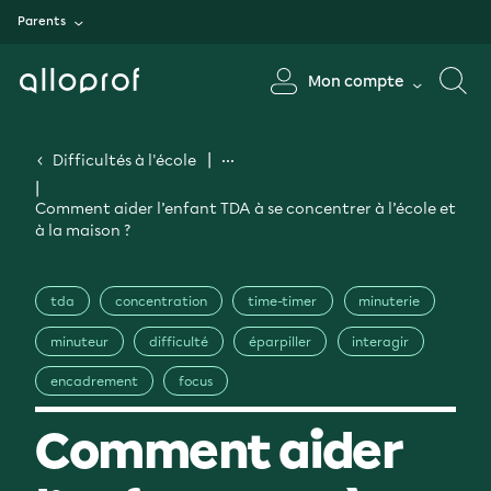
Parents
Mon compte
Difficultés à l'école
Comment aider l’enfant TDA à se concentrer à l’école et
à la maison ?
tda
concentration
time-timer
minuterie
minuteur
difficulté
éparpiller
interagir
encadrement
focus
Comment aider