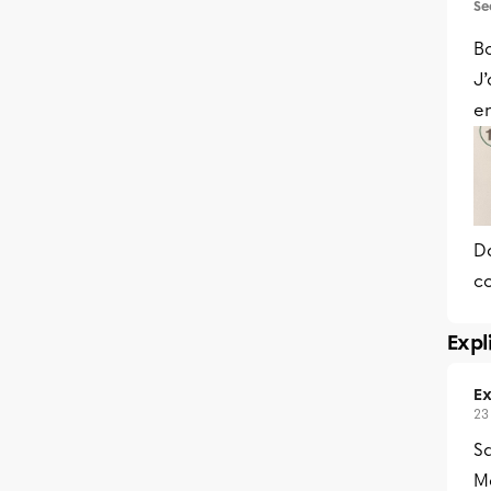
Se
Bo
J’
en
Da
c
Expl
Ex
23
S
Me