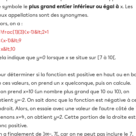
e symbole le
plus grand entier inférieur ou égal à
x. Les
eux appellations sont des synonymes.
ors, on a :
\frac{1}{3}(x-1)&lt;2+1
(x-1)&lt;9
x&lt;10
ela indique que
y=0
lorsque
x
se situe sur [7 à 10[.
ur déterminer si la fonction est positive en haut ou en b
e ces valeurs, on prend un
x
quelconque, puis on calcule.
i on prend
x=10
(un nombre plus grand que 10 ou 10), on
btient
y=-2
. On sait donc que la fonction est négative à c
droit. Alors, on essaie avec une valeur de l'autre côté de
renons
x=4
, on obtient
y=2
. Cette portion de la droite est
nc positive.
 a finalement de ]∞-, 7[, car on ne peut pas inclure le
7
,