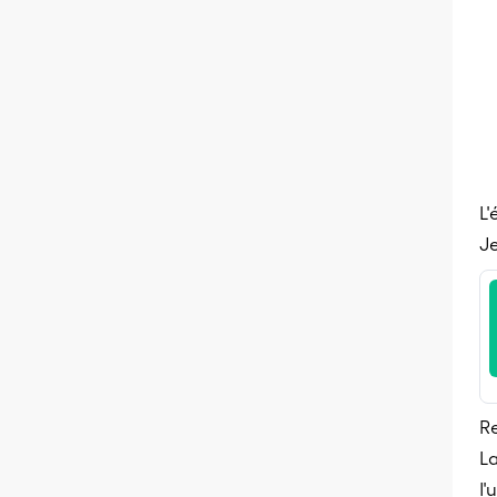
L'
Je
Re
L
l'