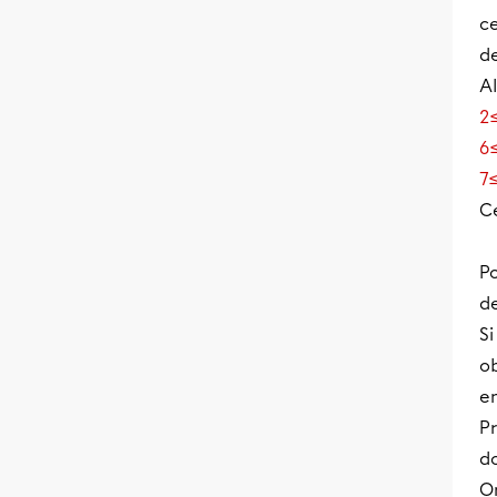
c
d
Al
2≤
6≤
7≤
C
Po
d
S
o
en
P
do
On