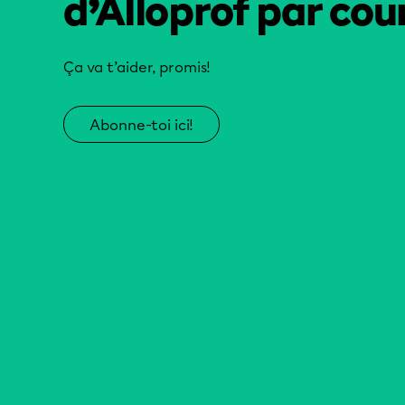
d’Alloprof par cour
Ça va t’aider, promis!
Abonne-toi ici!