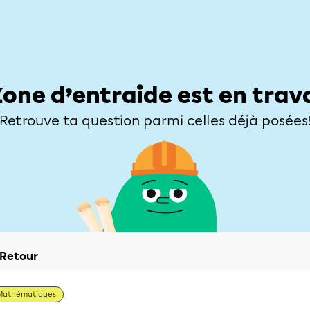
Élèves
Parents
Enseignants
Zone d’entraide
Allofrançais
Matières
Niveaux
Explorer
Poser une
Zone d’entraide est en trav
Retrouve ta question parmi celles déjà posées
Retour
Mathématiques