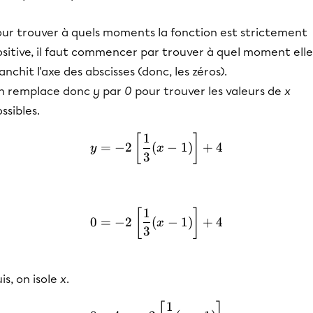
our trouver à quels moments la fonction est strictement
sitive, il faut commencer par trouver à quel moment elle
anchit l'axe des abscisses (donc, les zéros).
n remplace donc
y
par
0
pour trouver les valeurs de
x
ssibles.
1
y=-2\left[\frac{1}{3}(x-1
[
]
=
−
2
(
−
1
)
+
4
y
x
3
1
0=-2\left[\frac{1}{3}(x-1
[
]
0
=
−
2
(
−
1
)
+
4
x
3
is, on isole
x
.
1
0-4=-2\left[\frac{1}{3}(x-