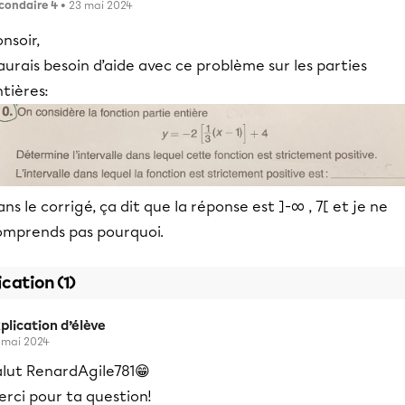
condaire 4
• 23 mai 2024
nsoir,
aurais besoin d’aide avec ce problème sur les parties
tières:
ns le corrigé, ça dit que la réponse est ]-∞ , 7[ et je ne
omprends pas pourquoi.
ication (1)
plication d’élève
 mai 2024
alut RenardAgile781😁
rci pour ta question!