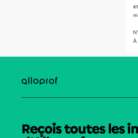
ét
m
N'
À
Reçois toutes les i