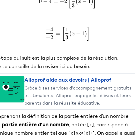
[
]
0
−
4
=
−
2
(
−
1
)
x
3
−
4
1
\frac{-4}{-2}=\left[\frac{
[
]
=
(
−
1
)
x
−
2
3
étape qui suit est la plus complexe de la résolution.
 te conseille de la réviser ici au besoin.
Alloprof aide aux devoirs | Alloprof
Grâce à ses services d’accompagnement gratuits
et stimulants, Alloprof engage les élèves et leurs
parents dans la réussite éducative.
prenons la définition de la partie entière d'un nombre.
a
partie entière d'un nombre
, notée [x], correspond à
unique nombre entier tel que [x]≤x<[x]+1. On appelle auss