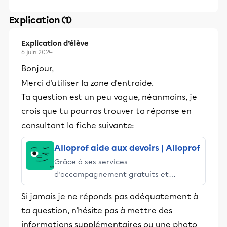
Explication (1)
Explication d’élève
6 juin 2024
Bonjour,
Merci d'utiliser la zone d'entraide.
Ta question est un peu vague, néanmoins, je
crois que tu pourras trouver ta réponse en
consultant la fiche suivante:
Alloprof aide aux devoirs | Alloprof
Grâce à ses services
d’accompagnement gratuits et
stimulants, Alloprof engage les élèves
Si jamais je ne réponds pas adéquatement à
et leurs parents dans la réussite
ta question, n'hésite pas à mettre des
éducative.
informations supplémentaires ou une photo