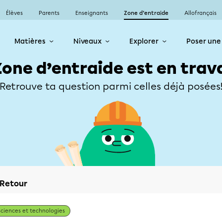
Élèves
Parents
Enseignants
Zone d’entraide
Allofrançais
Matières
Niveaux
Explorer
Poser une
Zone d’entraide est en trav
Retrouve ta question parmi celles déjà posées
Retour
Sciences et technologies