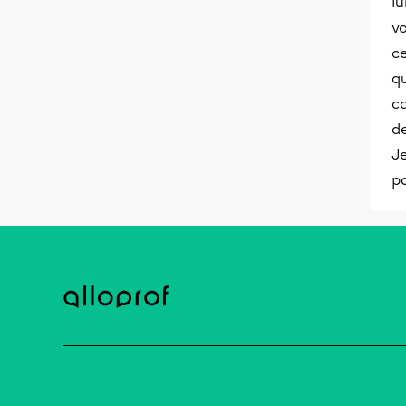
lu
vo
ce
qu
ca
de
Je
pa