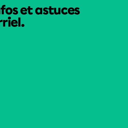
nfos et astuces
riel.