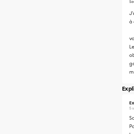
Se
J'
à 
vo
Le
ob
ga
mi
Expl
Ex
5 
Sa
Po