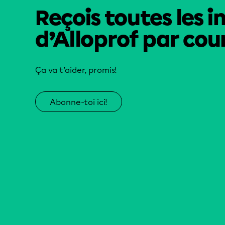
Reçois toutes les i
d’Alloprof par cour
Ça va t’aider, promis!
Abonne-toi ici!