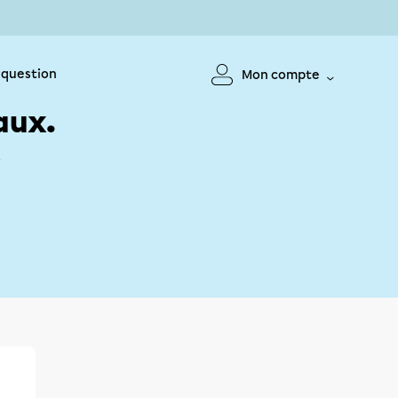
 question
Mon compte
aux.
!