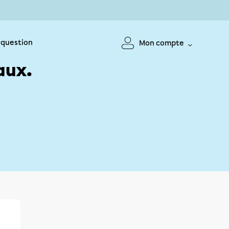
 question
Mon compte
aux.
!