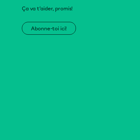
Ça va t’aider, promis!
Abonne-toi ici!