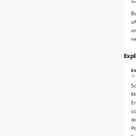
Se
Bo
of
on
n
Expl
Ex
24
Sa
Me
En
co
d
Po