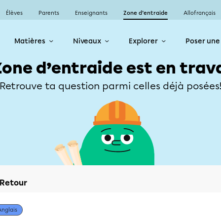
Élèves
Parents
Enseignants
Zone d’entraide
Allofrançais
Matières
Niveaux
Explorer
Poser une
Zone d’entraide est en trav
Retrouve ta question parmi celles déjà posées
Retour
Anglais