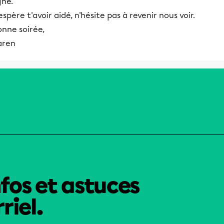
gne.
espère t'avoir aidé, n'hésite pas à revenir nous voir.
onne soirée,
aren
nfos et astuces
riel.