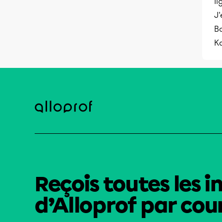
li
J'
B
K
Reçois toutes les i
d’Alloprof par cour