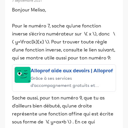
7 septembre 2021
Bonjour Melisa,
Pour le numéro 7, sache qu'une fonction
inverse s'écrira numérateur sur \( x \), donc \
( y=\frac{k}{x} \). Pour trouver toute règle
d'une fonction inverse, consulte le lien suivant,
qui se montre utile aussi pour ton numéro 9:
Alloprof aide aux devoirs | Alloprof
Grâce à ses services
d’accompagnement gratuits et
stimulants, Alloprof engage les élèves
Sache aussi, pour ton numéro 9, que tu as
et leurs parents dans la réussite
d'ailleurs bien débuté, qu'une droite
éducative.
représente une fonction affine qui est écrite
sous forme de \( y=ax+b \) . En ce qui