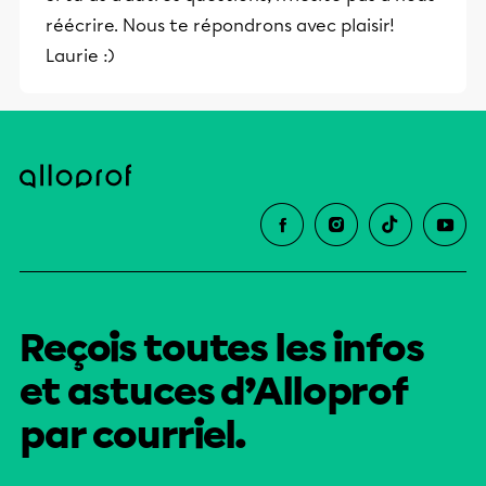
et leurs parents dans la réussite
réécrire. Nous te répondrons avec plaisir!
éducative.
Laurie :)
Reçois toutes les infos
et astuces d’Alloprof
par courriel.