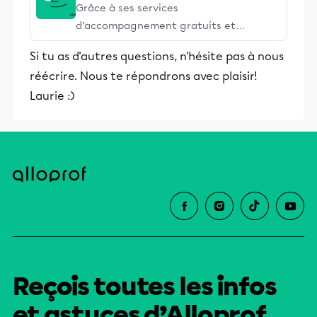
Grâce à ses services
d’accompagnement gratuits et
stimulants, Alloprof engage les élèves
Si tu as d'autres questions, n'hésite pas à nous
et leurs parents dans la réussite
réécrire. Nous te répondrons avec plaisir!
éducative.
Laurie :)
Reçois toutes les infos
et astuces d’Alloprof