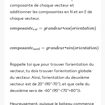
composante de chaque vecteur et
additionner les composantes en N et en E de
chaque vecteur.
=
composante_{est} = grande
•
(
)
co
m
p
os
an
t
e
g
r
an
d
e
u
r
cos
or
i
e
n
t
a
t
i
o
n
es
t
=
composante_{nord} = grand
•
(
)
co
m
p
os
an
t
e
g
r
an
d
e
u
r
s
in
or
i
e
n
t
a
t
i
o
n
n
or
d
Rappelle toi que pour trouver l'orientation du
vecteur, tu dois trouver l'orientation globale
du vecteur. Ainsi, l'orientation du deuxième
vecteur est de 20° (90°-70°), et que celle du
deuxième sera de -60° (90°-(70°+80°)).
Heureusement, puisque le bateau commence