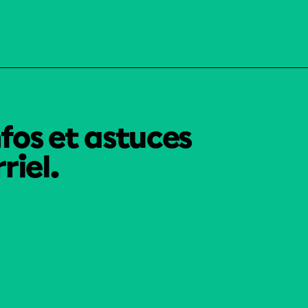
nfos et astuces
riel.