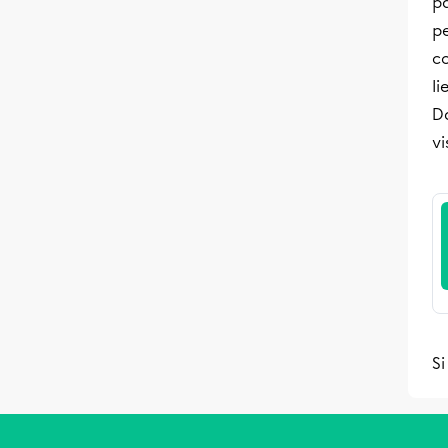
pa
p
c
li
Da
vi
Si