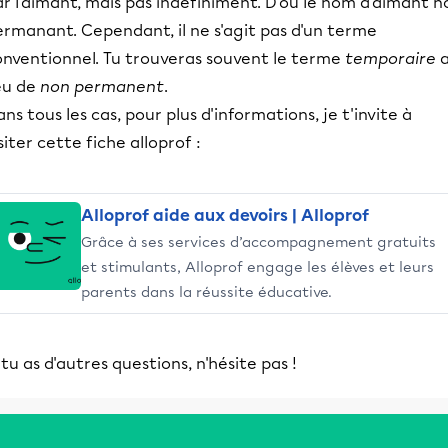
r l'aimant, mais pas indéfiniment. D'où le nom d'aimant n
ermanant. Cependant, il ne s'agit pas d'un terme
onventionnel. Tu trouveras souvent le terme
temporaire
a
eu de
non permanent
.
ns tous les cas, pour plus d'informations, je t'invite à
siter cette fiche alloprof :
Alloprof aide aux devoirs | Alloprof
Grâce à ses services d’accompagnement gratuits
et stimulants, Alloprof engage les élèves et leurs
parents dans la réussite éducative.
 tu as d'autres questions, n'hésite pas !