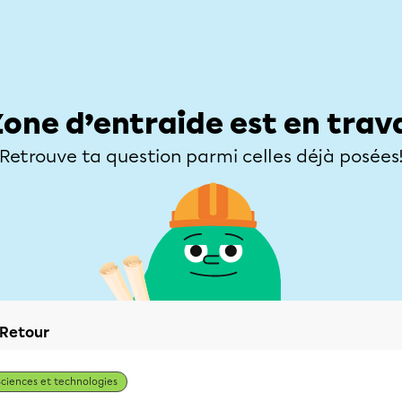
Élèves
Parents
Enseignants
Zone d’entraide
Allofrançais
Matières
Niveaux
Explorer
Poser une
Zone d’entraide est en trav
Retrouve ta question parmi celles déjà posées
Retour
Sciences et technologies