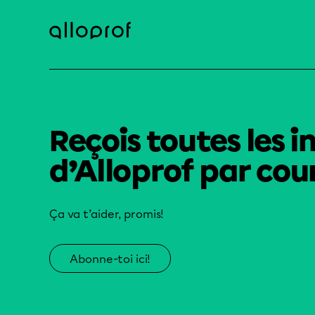
Reçois toutes les i
d’Alloprof par cour
Ça va t’aider, promis!
Abonne-toi ici!