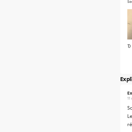
Se
1
Expl
Ex
11
Sa
L
r