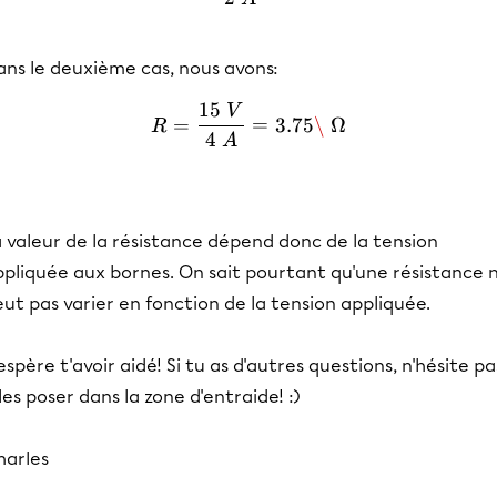
ans le deuxième cas, nous avons:
15
V
R = \frac{15\ V}{4\ A} 
=
=
3.75
\
Ω
R
4
A
 valeur de la résistance dépend donc de la tension
ppliquée aux bornes. On sait pourtant qu'une résistance 
ut pas varier en fonction de la tension appliquée.
espère t'avoir aidé! Si tu as d'autres questions, n'hésite pa
les poser dans la zone d'entraide! :)
harles