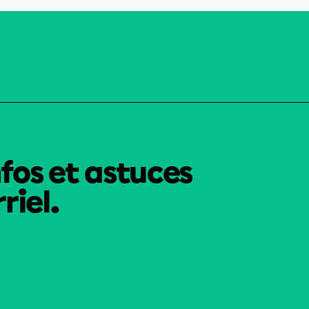
nfos et astuces
riel.