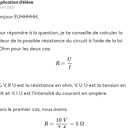
plication d’élève
avril 2021
onjour EUHHHHH,
ur répondre à la question, je te conseille de calculer la
leur de la possible résistance du circuit à l'aide de la loi
'Ohm pour les deux cas:
U
R = \frac{U}{I}
=
R
I
 \( R \) est la résistance en ohm, \( U \) est la tension en
lt et \( I \) est l'intensité du courant en ampère.
ns le premier cas, nous avons:
10
V
R = \frac{10\ V}{2\ A} 
=
=
5
Ω
R
2
A