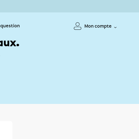
 question
Mon compte
aux.
!