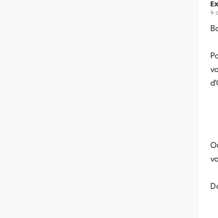
Ex
4 
B
Po
va
d
Où
vo
Da