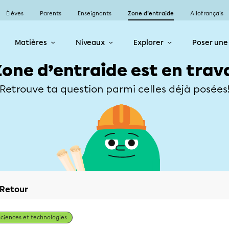
Élèves
Parents
Enseignants
Zone d’entraide
Allofrançais
Matières
Niveaux
Explorer
Poser une
Zone d’entraide est en trav
Retrouve ta question parmi celles déjà posées
Retour
Sciences et technologies