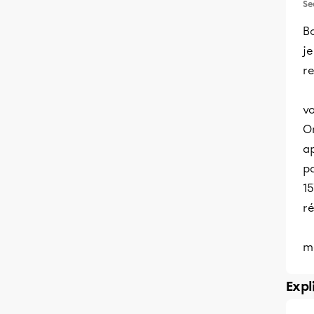
Se
Bo
je
re
vo
O
ap
pa
15
ré
m
Expl