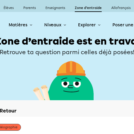
Élèves
Parents
Enseignants
Zone d’entraide
Allofrançais
Matières
Niveaux
Explorer
Poser une
Zone d’entraide est en trav
Retrouve ta question parmi celles déjà posées
Retour
Géographie