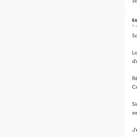
S
Ex
4 
Sa
La
d'
Ré
Cr
Si
so
J'