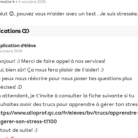
imaire 4
• 4 octobre 2024
lut 😊, pouvez vous m'aider avec un test . Je suis stressée.
ications (2)
plication d’élève
octobre 2024
njour! :) Merci de faire appel à nos services!
i, bien sûr! Ça nous fera plaisir de t'aider! :)
 peux nous réécrire pour nous poser tes questions plus
écises! :D
 attendant, je t'invite à consulter la fiche suivante si tu
uhaites avoir des trucs pour apprendre à gérer ton stres
ttps://www.alloprof.qc.ca/fr/eleves/bv/trucs/apprendre
-gerer-son-stress-t1100
tout de suite! :)