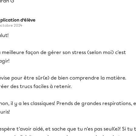
arah G
plication d’élève
octobre 2024
lut!
 meilleure façon de gérer son stress (selon moi) c'est
agir!
vise pour être sûr(e) de bien comprendre la matière.
éer des trucs faciles à retenir.
non, il y a les classiques! Prends de grandes respirations, 
uris!
espère t'avoir aidé, et sache que tu n'es pas seul(e)! Si tu 