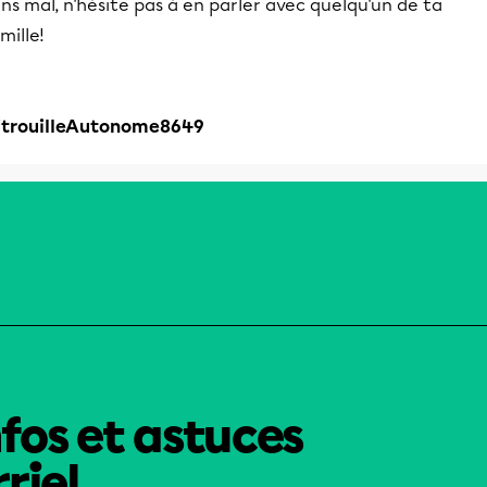
ns mal, n'hésite pas à en parler avec quelqu'un de ta
mille!
itrouilleAutonome8649
nfos et astuces
riel.