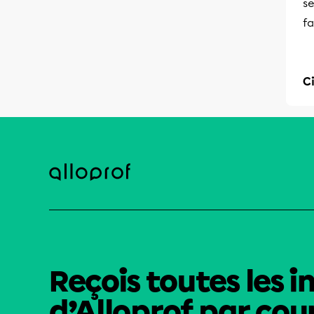
se
fa
C
Reçois toutes les i
d’Alloprof par cour