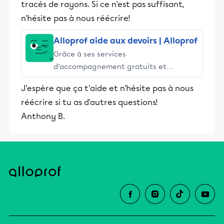
tracés de rayons. Si ce n'est pas suffisant,
n'hésite pas à nous réécrire!
Alloprof aide aux devoirs | Alloprof
Grâce à ses services
d’accompagnement gratuits et
stimulants, Alloprof engage les élèves
J'espère que ça t'aide et n'hésite pas à nous
et leurs parents dans la réussite
réécrire si tu as d'autres questions!
éducative.
Anthony B.