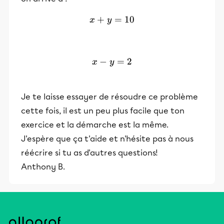
+
x+y = 10
=
10
x
y
−
x-y=2
=
2
x
y
Je te laisse essayer de résoudre ce problème
cette fois, il est un peu plus facile que ton
exercice et la démarche est la même.
J'espère que ça t'aide et n'hésite pas à nous
réécrire si tu as d'autres questions!
Anthony B.