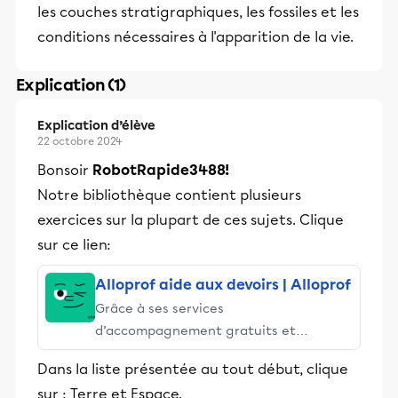
les couches stratigraphiques, les fossiles et les
conditions nécessaires à l'apparition de la vie.
Explication (1)
Explication d’élève
22 octobre 2024
Bonsoir
RobotRapide3488!
Notre bibliothèque contient plusieurs
exercices sur la plupart de ces sujets. Clique
sur ce lien:
Alloprof aide aux devoirs | Alloprof
Grâce à ses services
d’accompagnement gratuits et
stimulants, Alloprof engage les élèves
Dans la liste présentée au tout début, clique
et leurs parents dans la réussite
sur : Terre et Espace.
éducative.