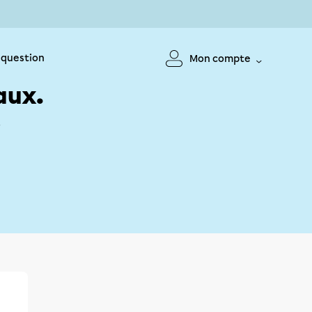
 question
Mon compte
aux.
!