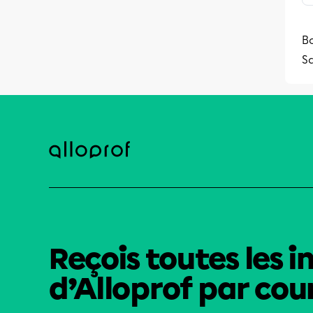
Bo
S
Reçois toutes les i
d’Alloprof par cour