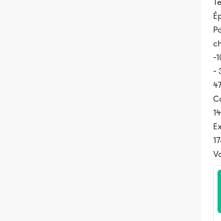
T
É
Po
ch
-1
- 
47
C
1
E
17
Vo