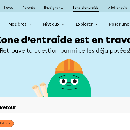
Élèves
Parents
Enseignants
Zone d’entraide
Allofrançais
Matières
Niveaux
Explorer
Poser une
Zone d’entraide est en trav
Retrouve ta question parmi celles déjà posées
Retour
Histoire