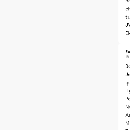
da
ch
tu
J’
El
Ex
18
Bo
Je
q
il
P
Né
An
M