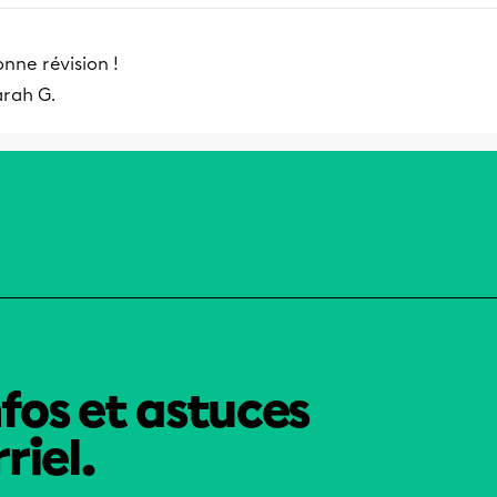
nne révision !
arah G.
nfos et astuces
riel.