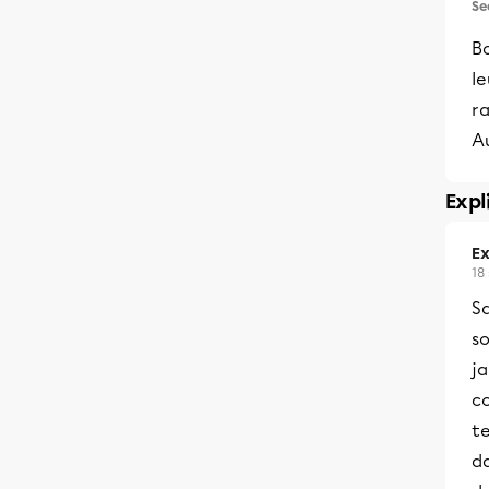
Se
Bo
le
ra
A
Expl
Ex
18
Sa
so
j
co
te
da