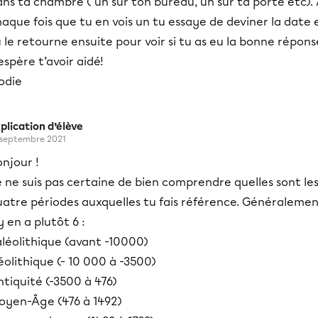
ns ta chambre ( un sur ton bureau, un sur ta porte etc).
aque fois que tu en vois un tu essaye de deviner la date 
 le retourne ensuite pour voir si tu as eu la bonne répons
espère t’avoir aidé!
odie
plication d’élève
 septembre 2021
njour !
 ne suis pas certaine de bien comprendre quelles sont le
uatre périodes auxquelles tu fais référence. Généralemen
 y en a plutôt 6 :
aléolithique (avant -10000)
olithique (- 10 000 à -3500)
tiquité (-3500 à 476)
oyen-Âge (476 à 1492)