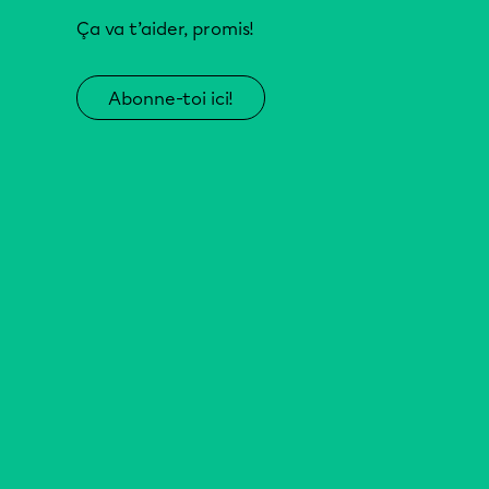
Ça va t’aider, promis!
Abonne-toi ici!