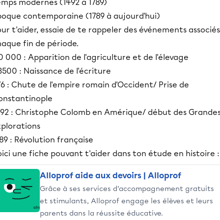
emps modernes (1492 à 1789)
poque contemporaine (1789 à aujourd'hui)
ur t'aider, essaie de te rappeler des événements associés
aque fin de période.
0 000 : Apparition de l'agriculture et de l'élevage
3500 : Naissance de l'écriture
6 : Chute de l'empire romain d'Occident/ Prise de
onstantinople
492 : Christophe Colomb en Amérique/ début des Grande
xplorations
89 : Révolution française
ici une fiche pouvant t'aider dans ton étude en histoire :
Alloprof aide aux devoirs | Alloprof
Grâce à ses services d’accompagnement gratuits
et stimulants, Alloprof engage les élèves et leurs
parents dans la réussite éducative.