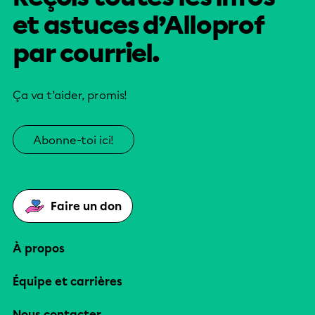
et astuces d’Alloprof
par courriel.
Ça va t’aider, promis!
Abonne-toi ici!
Faire un don
À propos
Équipe et carrières
Nous contacter