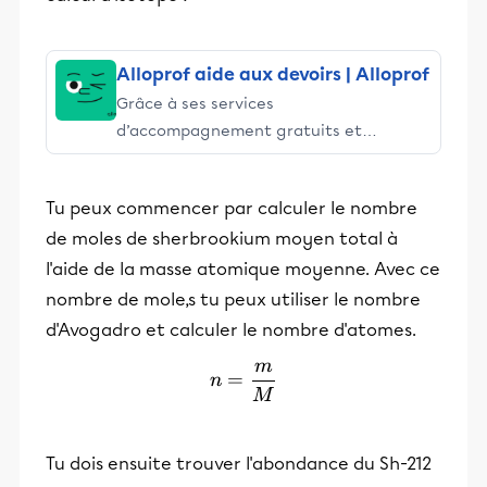
Alloprof aide aux devoirs | Alloprof
Grâce à ses services
d’accompagnement gratuits et
stimulants, Alloprof engage les élèves
et leurs parents dans la réussite
Tu peux commencer par calculer le nombre
éducative.
de moles de sherbrookium moyen total à
l'aide de la masse atomique moyenne. Avec ce
nombre de mole,s tu peux utiliser le nombre
d'Avogadro et calculer le nombre d'atomes.
m
n=\frac{m}{M}
=
n
M
Tu dois ensuite trouver l'abondance du Sh-212