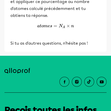
et appliquer ce pourcentage au nombre
d'atomes calculé précédemment et tu
obtiens ta réponse.
=
atomes=N_A \times n
×
a
t
o
m
es
N
n
A
Si tu as d'autres questions, n'hésite pas !
Reçois toutes les infos