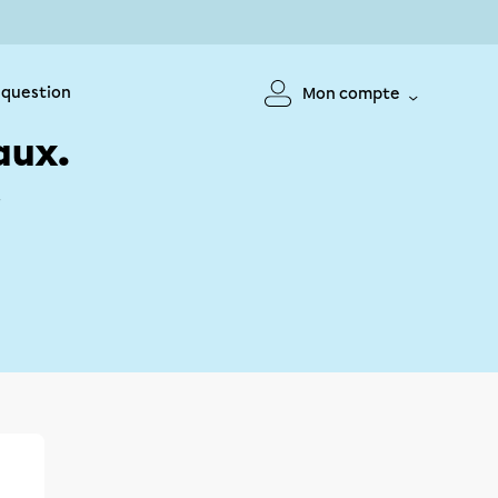
 question
Mon compte
aux.
!