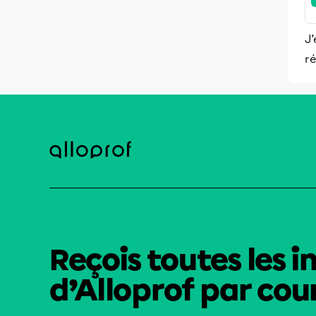
J’
ré
Reçois toutes les i
d’Alloprof par cour