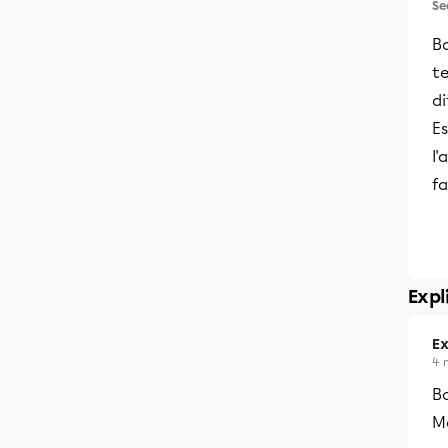
Se
B
t
d
Es
l'
fa
Expl
Ex
4 
B
Me