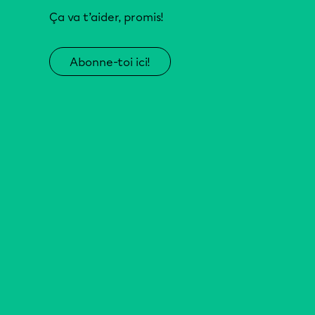
Ça va t’aider, promis!
Abonne-toi ici!