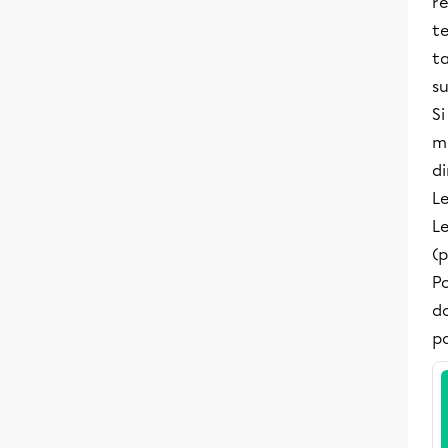
re
t
ta
su
Si
m
di
L
Le
(p
Po
d
pa