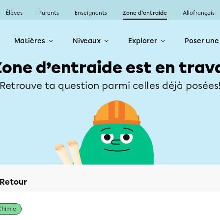
Élèves
Parents
Enseignants
Zone d’entraide
Allofrançais
Matières
Niveaux
Explorer
Poser une
Zone d’entraide est en trav
Retrouve ta question parmi celles déjà posées
Retour
Chimie