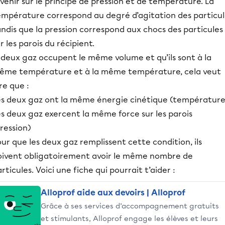
venir sur le principe de pression et de température. La
empérature correspond au degré d’agitation des particul
ndis que la pression correspond aux chocs des particules
r les parois du récipient.
 deux gaz occupent le même volume et qu’ils sont à la
ême température et à la même température, cela veut
re que :
es deux gaz ont la même énergie cinétique (température
s deux gaz exercent la même force sur les parois
ression)
ur que les deux gaz remplissent cette condition, ils
oivent obligatoirement avoir le même nombre de
rticules. Voici une fiche qui pourrait t’aider :
Alloprof aide aux devoirs | Alloprof
Grâce à ses services d’accompagnement gratuits
et stimulants, Alloprof engage les élèves et leurs