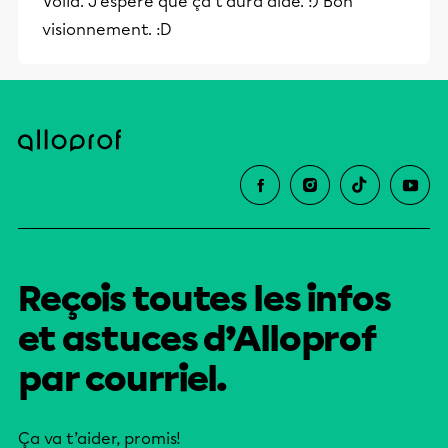
Voilà. J'espère que ça t'aura aidé. :) Bon
visionnement. :D
Reçois toutes les infos
et astuces d’Alloprof
par courriel.
Ça va t’aider, promis!