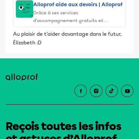
Alloprof aide aux devoirs | Alloprof
Grâce à ses services
d’accompagnement gratuits et
stimulants, Alloprof engage les élèves
Au plaisir de t'aider davantage dans le futur,
et leurs parents dans la réussite
Élizabeth :D
éducative.
Reçois toutes les infos
et astuces d’Alloprof