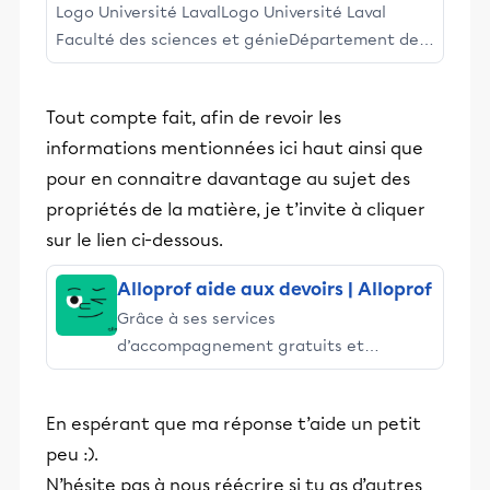
Logo Université LavalLogo Université Laval
Faculté des sciences et génieDépartement de
chimie - Attraction chimique Résumé du projet
du plus grand tableau périodique
Tout compte fait, afin de revoir les
informations mentionnées ici haut ainsi que
pour en connaitre davantage au sujet des
propriétés de la matière, je t’invite à cliquer
sur le lien ci-dessous.
Alloprof aide aux devoirs | Alloprof
Grâce à ses services
d’accompagnement gratuits et
stimulants, Alloprof engage les élèves
et leurs parents dans la réussite
En espérant que ma réponse t’aide un petit
éducative.
peu :).
N’hésite pas à nous réécrire si tu as d’autres