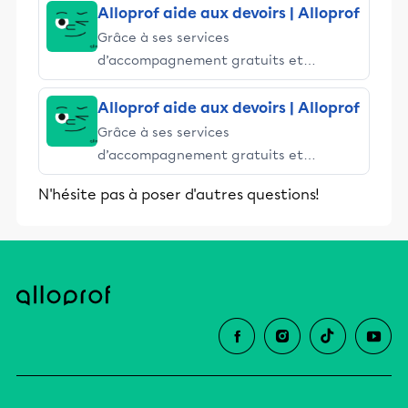
Alloprof aide aux devoirs | Alloprof
Grâce à ses services
d’accompagnement gratuits et
stimulants, Alloprof engage les élèves
et leurs parents dans la réussite
Alloprof aide aux devoirs | Alloprof
éducative.
Grâce à ses services
d’accompagnement gratuits et
stimulants, Alloprof engage les élèves
N'hésite pas à poser d'autres questions!
et leurs parents dans la réussite
éducative.