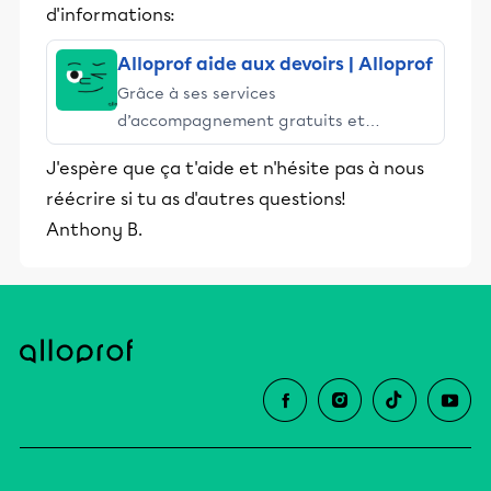
d'informations:
Alloprof aide aux devoirs | Alloprof
Grâce à ses services
d’accompagnement gratuits et
stimulants, Alloprof engage les élèves
J'espère que ça t'aide et n'hésite pas à nous
et leurs parents dans la réussite
réécrire si tu as d'autres questions!
éducative.
Anthony B.