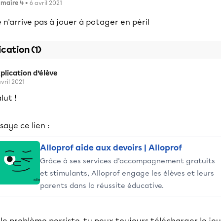
imaire 4
• 6 avril 2021
 n'arrive pas à jouer à potager en péril
ication (1)
plication d’élève
avril 2021
lut !
saye ce lien :
Alloprof aide aux devoirs | Alloprof
Grâce à ses services d’accompagnement gratuits
et stimulants, Alloprof engage les élèves et leurs
parents dans la réussite éducative.
 le problème persiste, tu peux toujours télécharger le jeu