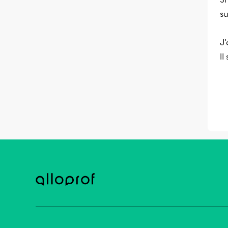
su
J'
Il