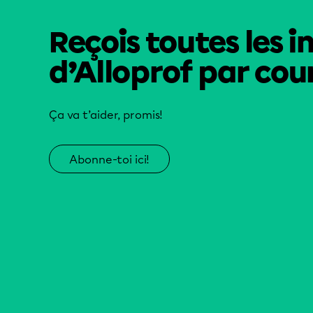
Reçois toutes les i
d’Alloprof par cour
Ça va t’aider, promis!
Abonne-toi ici!