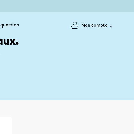
 question
Mon compte
aux.
!