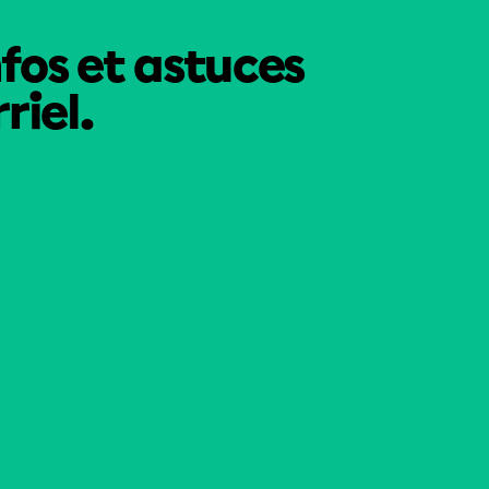
nfos et astuces
riel.