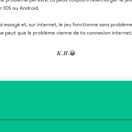
r IOS ou Android.
ai essayé et, sur internet, le jeu fonctionne sans problème
 se peut que le problème vienne de ta connexion internet
.
K.H. 😀
.😀
K
H