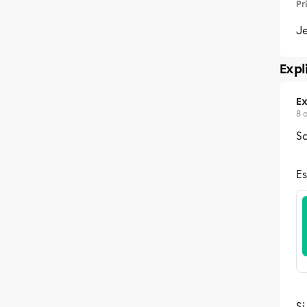
Pr
Je
Expl
Ex
8 
Sa
Es
Si