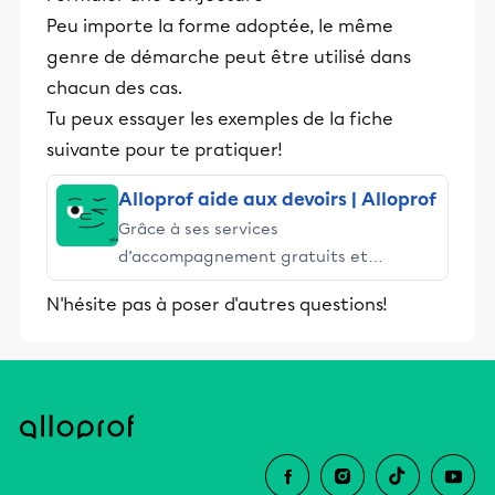
Peu importe la forme adoptée, le même
genre de démarche peut être utilisé dans
chacun des cas.
Tu peux essayer les exemples de la fiche
suivante pour te pratiquer!
Alloprof aide aux devoirs | Alloprof
Grâce à ses services
d’accompagnement gratuits et
stimulants, Alloprof engage les élèves
N'hésite pas à poser d'autres questions!
et leurs parents dans la réussite
éducative.