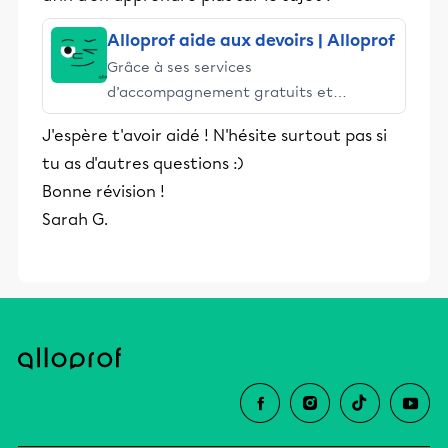
Alloprof aide aux devoirs | Alloprof
Grâce à ses services
d’accompagnement gratuits et
stimulants, Alloprof engage les élèves
J'espère t'avoir aidé ! N'hésite surtout pas si
et leurs parents dans la réussite
tu as d'autres questions :)
éducative.
Bonne révision !
Sarah G.