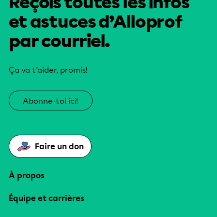
Reçois toutes les infos
et astuces d’Alloprof
par courriel.
Ça va t’aider, promis!
Abonne-toi ici!
Faire un don
À propos
Équipe et carrières