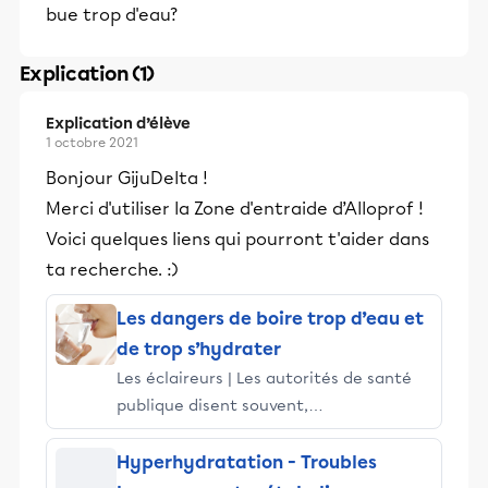
bue trop d'eau?
Explication (1)
Explication d’élève
1 octobre 2021
Bonjour GijuDelta !
Merci d'utiliser la Zone d'entraide d’Alloprof !
Voici quelques liens qui pourront t'aider dans
ta recherche. :)
Les dangers de boire trop d’eau et
de trop s’hydrater
Les éclaireurs | Les autorités de santé
publique disent souvent,
particulièrement ces jours-ci, qu'il est
important de bien s'hydrater en période
Hyperhydratation - Troubles
de canicule, surtout si l'on pratique un