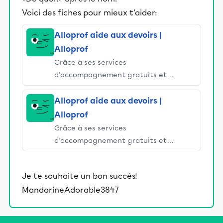
Voici des fiches pour mieux t'aider:
Alloprof aide aux devoirs |
Alloprof
Grâce à ses services
d’accompagnement gratuits et
stimulants, Alloprof engage les élèves
et leurs parents dans la réussite
Alloprof aide aux devoirs |
éducative.
Alloprof
Grâce à ses services
d’accompagnement gratuits et
stimulants, Alloprof engage les élèves
et leurs parents dans la réussite
Je te souhaite un bon succès!
éducative.
MandarineAdorable3847