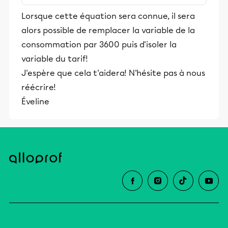
stimulants, Alloprof engage les élèves
Lorsque cette équation sera connue, il sera
et leurs parents dans la réussite
alors possible de remplacer la variable de la
éducative.
consommation par 3600 puis d'isoler la
variable du tarif!
J'espère que cela t'aidera! N'hésite pas à nous
réécrire!
Éveline