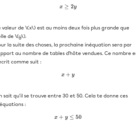
≥
x \geq 2y
2
x
y
 valeur de \(x\) est au moins deux fois plus grande que
lle de \(y\).
ur la suite des choses, la prochaine inéquation sera par
apport au nombre de tables d'hôte vendues. Ce nombre e
écrit comme suit :
+
x+y
x
y
 sait qu'il se trouve entre 30 et 50. Cela te donne ces
équations :
+
x+y \leq 50
≤
50
x
y