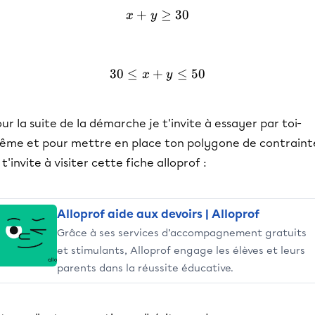
+
x+y \geq 30
≥
30
x
y
30
≤
+
30 \leq x+y \leq 50
≤
50
x
y
ur la suite de la démarche je t'invite à essayer par toi-
ême et pour mettre en place ton polygone de contraint
 t'invite à visiter cette fiche alloprof :
Alloprof aide aux devoirs | Alloprof
Grâce à ses services d’accompagnement gratuits
et stimulants, Alloprof engage les élèves et leurs
parents dans la réussite éducative.