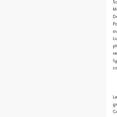
Sa
Me
Da
Po
av
La
pl
se
(y
co
Le
gr
Ce