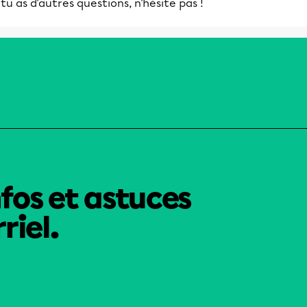
 tu as d'autres questions, n'hésite pas !
nfos et astuces
riel.