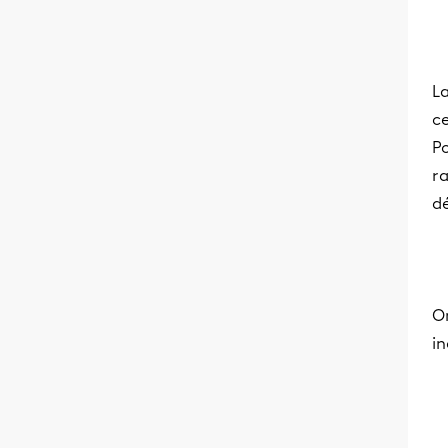
La
ce
Po
r
d
On
in