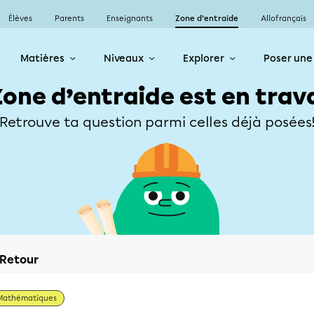
Élèves
Parents
Enseignants
Zone d’entraide
Allofrançais
Matières
Niveaux
Explorer
Poser une
Zone d’entraide est en trav
Retrouve ta question parmi celles déjà posées
Retour
Mathématiques