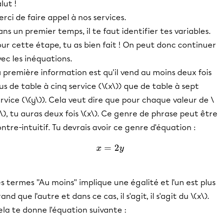
lut !
rci de faire appel à nos services.
ns un premier temps, il te faut identifier tes variables.
ur cette étape, tu as bien fait ! On peut donc continuer
ec les inéquations.
 première information est qu'il vend au moins deux fois
us de table à cinq service (\(x\)) que de table à sept
rvice (\(y\)). Cela veut dire que pour chaque valeur de \
\), tu auras deux fois \(x\). Ce genre de phrase peut être
ntre-intuitif. Tu devrais avoir ce genre d'équation :
=
x=2y
2
x
y
s termes ''Au moins'' implique une égalité et l'un est plus
and que l'autre et dans ce cas, il s'agit, il s'agit du \(x\).
la te donne l'équation suivante :