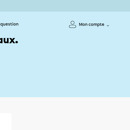
 question
Mon compte
aux.
!