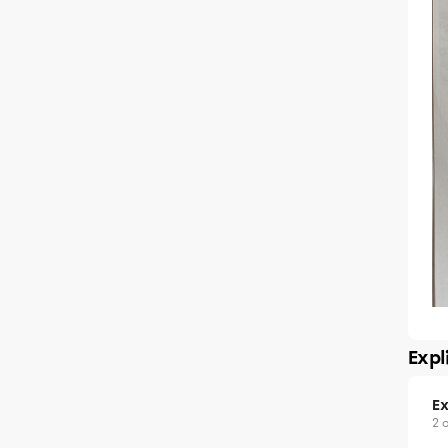
Expl
Ex
2 