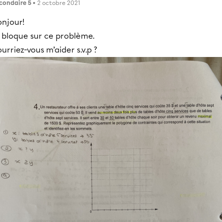
condaire 5
• 2 octobre 2021
onjour!
 bloque sur ce problème.
urriez-vous m’aider s.v.p ?