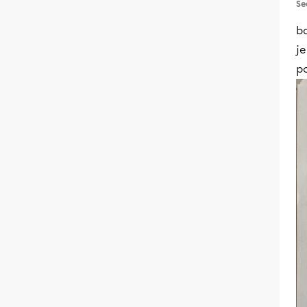
Se
b
je
po