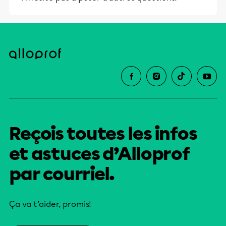
et leurs parents dans la réussite
éducative.
Reçois toutes les infos
et astuces d’Alloprof
par courriel.
Ça va t’aider, promis!