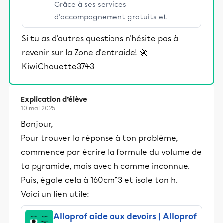
Grâce à ses services
d’accompagnement gratuits et
stimulants, Alloprof engage les élèves
Si tu as d'autres questions n'hésite pas à
et leurs parents dans la réussite
revenir sur la Zone d'entraide! 🚀
éducative.
KiwiChouette3743
Explication d’élève
10 mai 2025
Bonjour,
Pour trouver la réponse à ton problème,
commence par écrire la formule du volume de
ta pyramide, mais avec h comme inconnue.
Puis, égale cela à 160cm^3 et isole ton h.
Voici un lien utile:
Alloprof aide aux devoirs | Alloprof